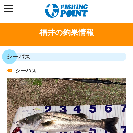
コ
t
ン
o
g
テ
g
l
ン
e
福井の釣果情報
ツ
n
a
へ
v
i
ス
g
キ
a
シーバス
t
ッ
i
o
プ
n
シーバス