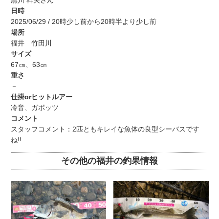
黒川 幹夫さん
日時
2025/06/29 / 20時少し前から20時半より少し前
場所
福井 竹田川
サイズ
67㎝、63㎝
重さ
－
仕掛orヒットルアー
冷音、ガボッツ
コメント
スタッフコメント：2匹ともキレイな魚体の良型シーバスです
ね!!
その他の福井の釣果情報