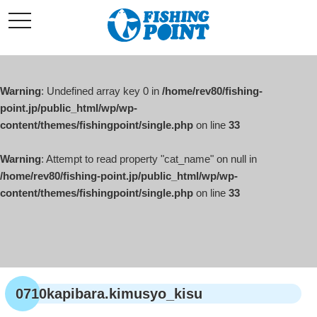
コ
t
ン
o
g
テ
g
l
ン
e
ツ
n
a
Warning
: Undefined array key 0 in
/home/rev80/fishing-
へ
v
i
point.jp/public_html/wp/wp-
ス
g
content/themes/fishingpoint/single.php
on line
33
キ
a
t
ッ
i
o
Warning
: Attempt to read property "cat_name" on null in
プ
n
/home/rev80/fishing-point.jp/public_html/wp/wp-
content/themes/fishingpoint/single.php
on line
33
0710kapibara.kimusyo_kisu