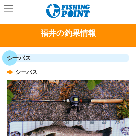
コ
t
ン
o
g
テ
g
l
ン
e
福井の釣果情報
ツ
n
a
へ
v
i
ス
g
キ
a
シーバス
t
ッ
i
o
プ
n
シーバス