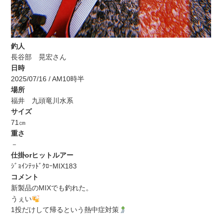
釣人
長谷部 晃宏さん
日時
2025/07/16 / AM10時半
場所
福井 九頭竜川水系
サイズ
71㎝
重さ
－
仕掛orヒットルアー
ｼﾞｮｲﾝﾃｯﾄﾞｸﾛｰMIX183
コメント
新製品のMIXでも釣れた。
うぇい
1投だけして帰るという熱中症対策