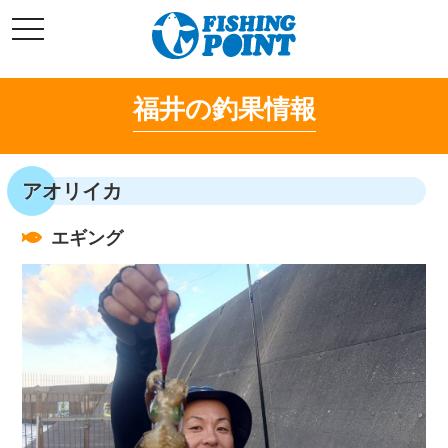
コ
t
ン
o
g
テ
g
l
ン
e
福井の釣果情報
ツ
n
a
へ
v
i
ス
g
キ
a
アオリイカ
t
ッ
i
o
プ
n
エギング