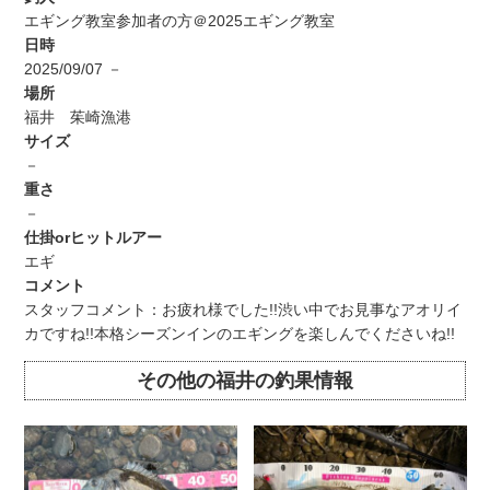
エギング教室参加者の方＠2025エギング教室
日時
2025/09/07 －
場所
福井 茱崎漁港
サイズ
－
重さ
－
仕掛orヒットルアー
エギ
コメント
スタッフコメント：お疲れ様でした!!渋い中でお見事なアオリイ
カですね!!本格シーズンインのエギングを楽しんでくださいね!!
その他の福井の釣果情報