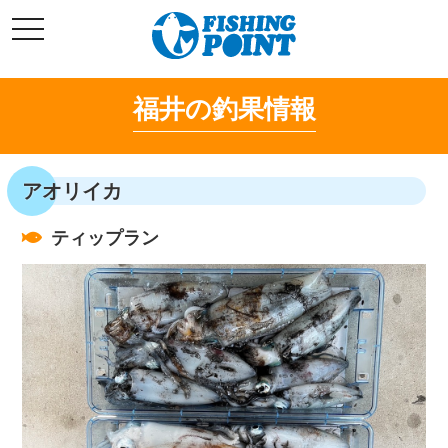
コ
t
ン
o
g
テ
g
l
ン
e
福井の釣果情報
ツ
n
a
へ
v
i
ス
g
キ
a
アオリイカ
t
ッ
i
o
プ
n
ティップラン