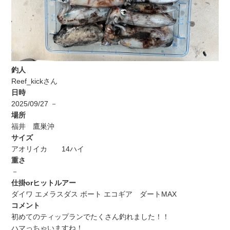
釣人
Reef_kickさん
日時
2025/09/27 －
場所
福井 鷹巣沖
サイズ
アオリイカ 14ハイ
重さ
－
仕掛orヒットルアー
ダイワ エメラスダス ボート エコギア ダートMAX
コメント
初めてのティップランでたくさん釣れました！！
ハマっちゃいますね！