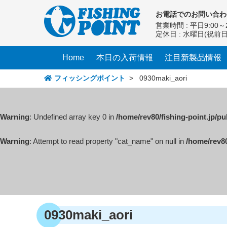
コ
お電話での
お問い合わ
ン
営業時間 : 平日9:00～2
テ
定休日 : 水曜日(祝前
ン
ツ
Home
本日の入荷情報
注目新製品情報
へ
ス
フィッシングポイント
>
0930maki_aori
キ
ッ
プ
Warning
: Undefined array key 0 in
/home/rev80/fishing-point.jp/p
Warning
: Attempt to read property "cat_name" on null in
/home/rev80
0930maki_aori