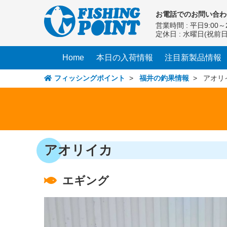
コ
お電話での
お問い合わ
ン
営業時間 : 平日9:00～2
テ
定休日 : 水曜日(祝前
ン
ツ
Home
本日の入荷情報
注目新製品情報
へ
ス
フィッシングポイント
>
福井の釣果情報
> アオリ
キ
ッ
プ
アオリイカ
エギング