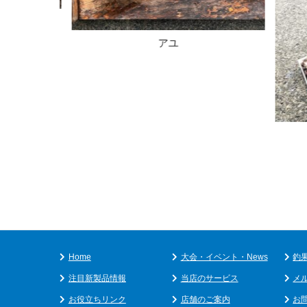
アユ
Home
大会・イベント・News
釣
注目新製品情報
当店のサービス
メ
お役立ちリンク
店舗のご案内
お