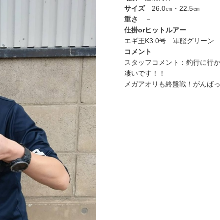
サイズ
26.0㎝・22.5㎝
重さ
－
仕掛orヒットルアー
エギ王K3.0号 軍艦グリーン
コメント
スタッフコメント：釣行に行
凄いです！！
メガアオリも終盤戦！がんば