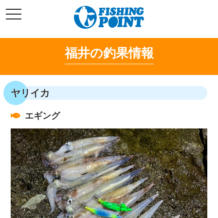
コ
t
ン
o
g
テ
g
l
ン
e
福井の釣果情報
ツ
n
a
へ
v
i
ス
g
キ
a
ヤリイカ
t
ッ
i
o
プ
n
エギング