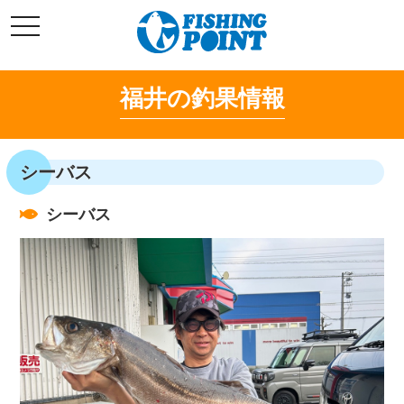
コ
t
ン
o
g
テ
g
l
ン
e
福井の釣果情報
ツ
n
a
へ
v
i
ス
g
キ
a
シーバス
t
ッ
i
o
プ
n
シーバス