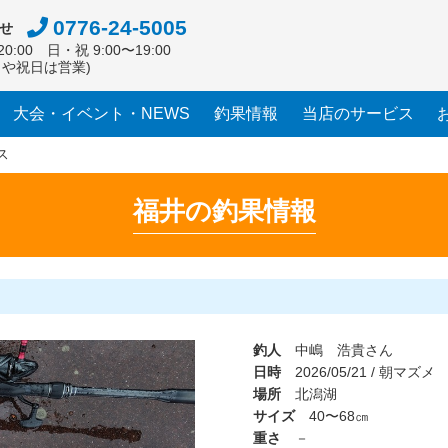
0776-24-5005
せ
0:00 日・祝 9:00〜19:00
日や祝日は営業)
大会・イベント・NEWS
釣果情報
当店のサービス
ス
福井の釣果情報
釣人
中嶋 浩貴さん
日時
2026/05/21 / 朝マズメ
場所
北潟湖
サイズ
40〜68㎝
重さ
－