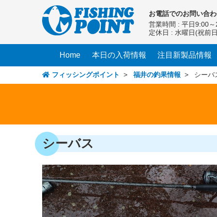
コ
お電話での
お問い合わ
ン
営業時間 : 平日9:00～2
テ
定休日 : 水曜日(祝前
ン
ツ
Home
本日の入荷情報
注目新製品情報
へ
ス
フィッシングポイント
>
福井の釣果情報
> シーバ
キ
ッ
プ
シーバス