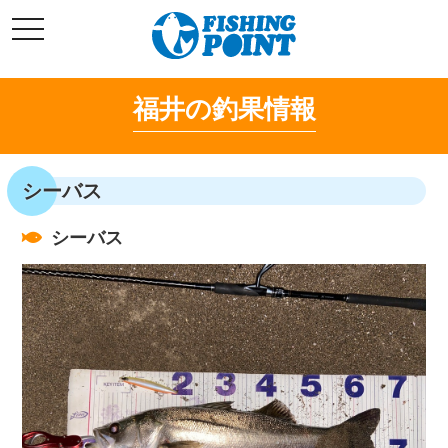
コ
t
ン
o
g
テ
g
l
ン
e
福井の釣果情報
ツ
n
a
へ
v
i
ス
g
キ
a
シーバス
t
ッ
i
o
プ
n
シーバス