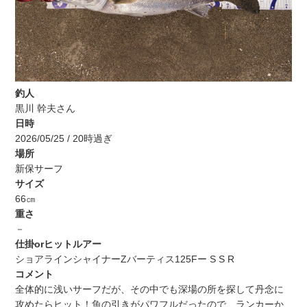
釣人
黒川 幹夫さん
日時
2026/05/25 / 20時過ぎ
場所
新保サーフ
サイズ
66㎝
重さ
－
仕掛orヒットルアー
ショアラインシャイナーZバーティス125Fー S S R
コメント
全体的に浅いサーフだが、その中でも深場の所を探して丹念に
攻めたらヒット！魚の引きがパワフルだったので、ランカーか