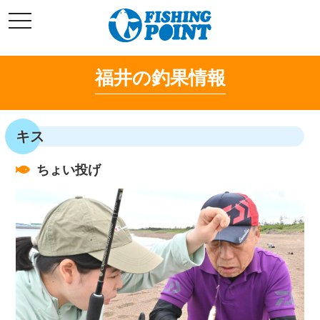
コ
t
ン
o
g
テ
g
l
ン
e
福井の釣果情報
ツ
n
a
へ
v
i
ス
g
キ
a
キス
t
ッ
i
o
プ
n
ちょい投げ