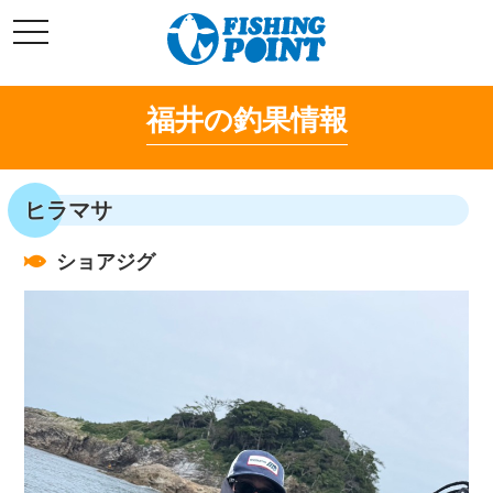
コ
t
ン
o
g
テ
g
l
ン
e
福井の釣果情報
ツ
n
a
へ
v
i
ス
g
キ
a
ヒラマサ
t
ッ
i
o
プ
n
ショアジグ