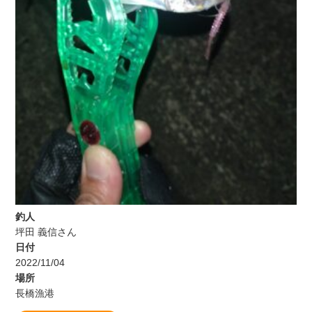
釣人
坪田 義信さん
日付
2022/11/04
場所
長橋漁港