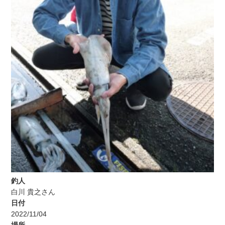
釣人
白川 貴之さん
日付
2022/11/04