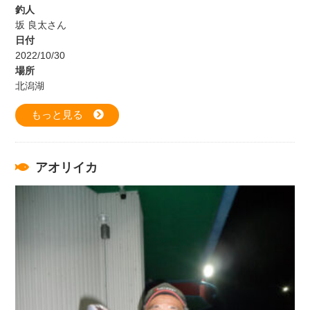
釣人
坂 良太さん
日付
2022/10/30
場所
北潟湖
もっと見る
アオリイカ