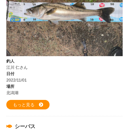
釣人
江川 仁さん
日付
2022/11/01
場所
北潟湖
もっと見る
シーバス