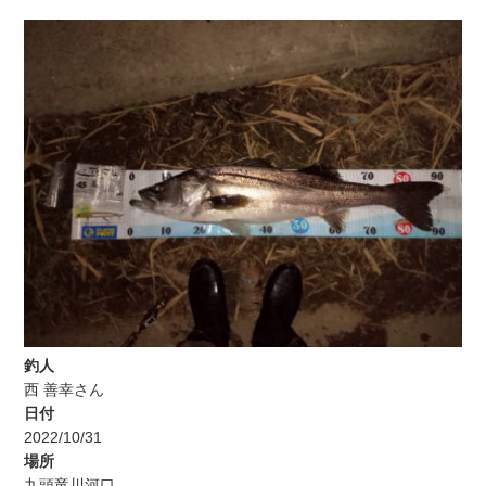
釣人
西 善幸さん
日付
2022/10/31
場所
九頭竜川河口