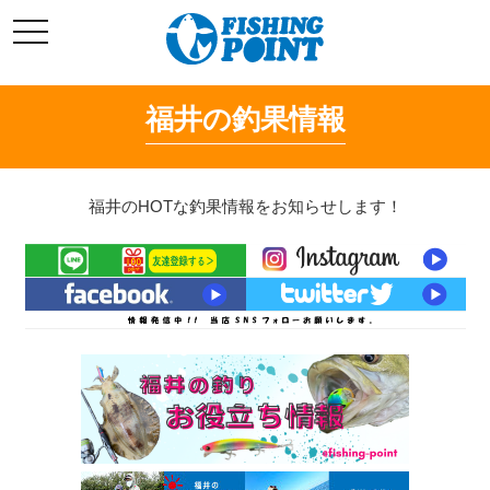
コ
t
ン
o
g
テ
g
l
ン
e
福井の釣果情報
ツ
n
a
へ
v
i
ス
g
キ
a
福井のHOTな釣果情報をお知らせします！
t
ッ
i
o
プ
n