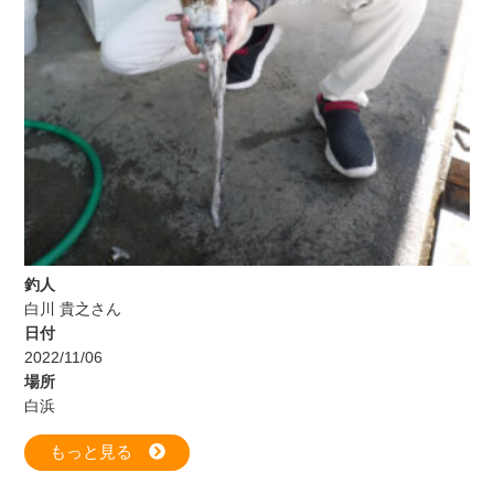
釣人
白川 貴之さん
日付
2022/11/06
場所
白浜
もっと見る