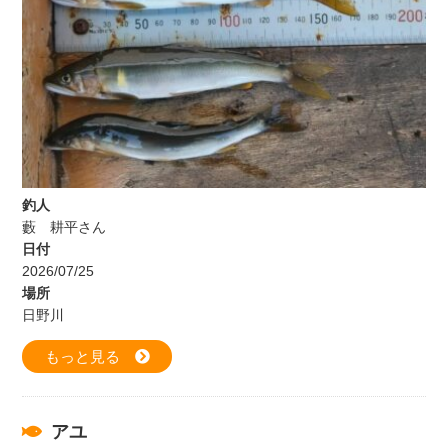
釣人
藪 耕平さん
日付
2026/07/25
場所
日野川
もっと見る
アユ