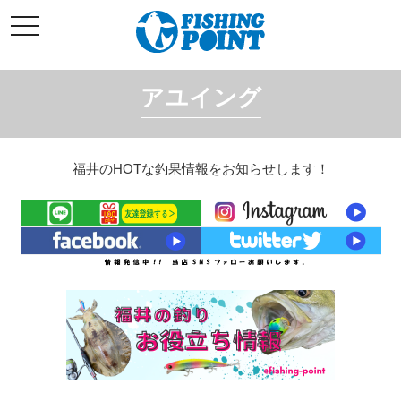
コ
t
ン
o
g
テ
g
l
ン
e
アユイング
ツ
n
a
へ
v
i
ス
g
キ
a
福井のHOTな釣果情報をお知らせします！
t
ッ
i
o
プ
n