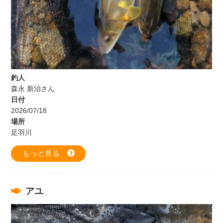
釣人
森永 新治さん
日付
2026/07/18
場所
足羽川
もっと見る
アユ