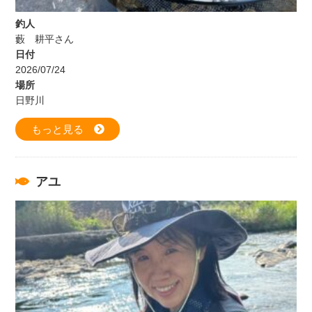
釣人
藪 耕平さん
日付
2026/07/24
場所
日野川
もっと見る
アユ