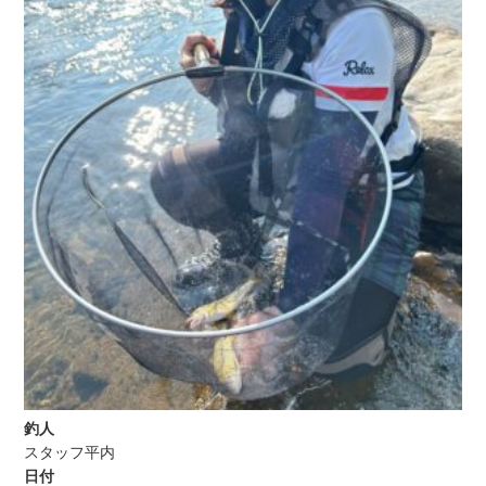
釣人
スタッフ平内
日付