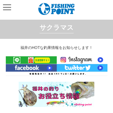
コ
t
ン
o
g
テ
g
l
ン
e
サクラマス
ツ
n
a
へ
v
i
ス
g
キ
a
福井のHOTな釣果情報をお知らせします！
t
ッ
i
o
プ
n