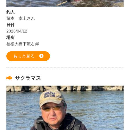
釣人
藤本 幸士さん
日付
2026/04/12
場所
福松大橋下流右岸
もっと見る
サクラマス