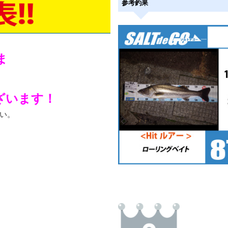
参考釣果
ま
ざいます！
い。