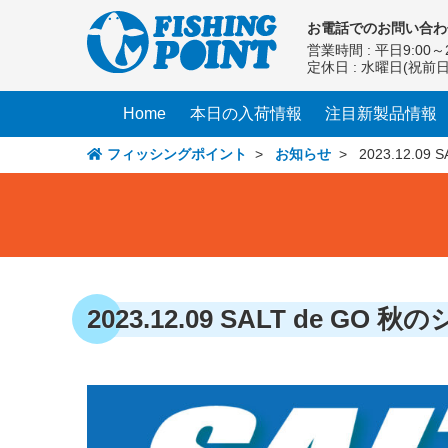
コ
お電話での
お問い合わ
ン
営業時間 : 平日9:00～2
テ
定休日 : 水曜日(祝前
ン
ツ
Home
本日の入荷情報
注目新製品情報
へ
ス
フィッシングポイント
>
お知らせ
>
2023.12.
キ
ッ
プ
2023.12.09 SALT de