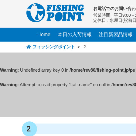
コ
お電話での
お問い合わ
ン
営業時間 : 平日9:00～2
テ
定休日 : 水曜日(祝前
ン
ツ
Home
本日の入荷情報
注目新製品情報
へ
ス
フィッシングポイント
>
2
キ
ッ
プ
Warning
: Undefined array key 0 in
/home/rev80/fishing-point.jp/p
Warning
: Attempt to read property "cat_name" on null in
/home/rev80
2