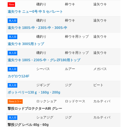
磯釣り
棒ウキ
遠矢ウキ
New
遠矢ウキ ニュー0号 中 S セパレート
磯釣り
棒ウキ
遠矢ウキ
再入荷
遠矢ウキ 180S-中・230S-中・300S-中
磯釣り
棒ウキ用トップ
遠矢ウキ
再入荷
遠矢ウキ 300S用トップ
磯釣り
棒ウキ用トップ
遠矢ウキ
再入荷
遠矢ウキ 180S・230S-中・グレZF180用トップ
シーバス
ルアー
メガバス
再入荷
カゲロウ124F
ジギング
ジグ
ビート
再入荷
ポットベリー130ｇ・160g・200g
ロックショア
ロッドケース
カルティバ
Newカラー
撃投ロッドプロテクターAIR グレー
ショアジグ
ジグ
カルティバ
再入荷
撃投ジグ レベル 40g・60g