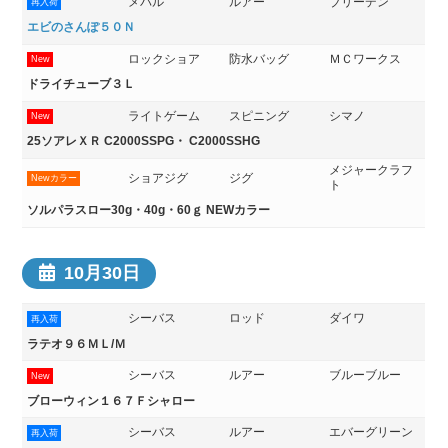
メバル
ルアー
ブリーデン
再入荷
エビのさんぽ５０Ｎ
ロックショア
防水バッグ
ＭＣワークス
New
ドライチューブ３Ｌ
ライトゲーム
スピニング
シマノ
New
25ソアレＸＲ C2000SSPG・ C2000SSHG
メジャークラフ
ショアジグ
ジグ
Newカラー
ト
ソルパラスロー30g・40g・60ｇ NEWカラー
10月30日
シーバス
ロッド
ダイワ
再入荷
ラテオ９６ＭＬ/Ｍ
シーバス
ルアー
ブルーブルー
New
ブローウィン１６７Ｆシャロー
シーバス
ルアー
エバーグリーン
再入荷