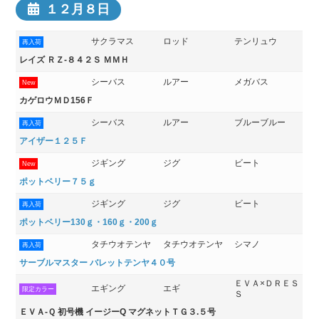
１２月８日
サクラマス
ロッド
テンリュウ
再入荷
レイズ ＲＺ-８４２Ｓ ＭＭＨ
シーバス
ルアー
メガバス
New
カゲロウＭＤ156Ｆ
シーバス
ルアー
ブルーブルー
再入荷
アイザー１２５Ｆ
ジギング
ジグ
ビート
New
ポットベリー７５ｇ
ジギング
ジグ
ビート
再入荷
ポットベリー130ｇ・160ｇ・200ｇ
タチウオテンヤ
タチウオテンヤ
シマノ
再入荷
サーブルマスター バレットテンヤ４０号
ＥＶＡ×ＤＲＥＳ
エギング
エギ
限定カラー
Ｓ
ＥＶＡ-Ｑ 初号機 イージーQ マグネットＴＧ３.５号