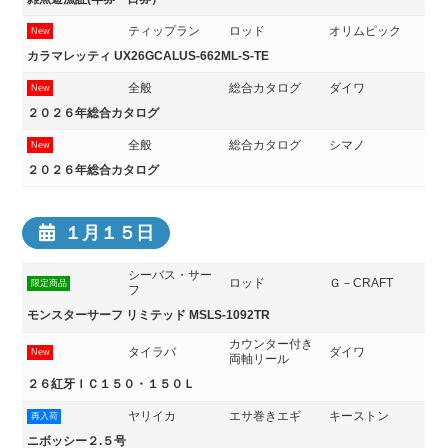
ティップラン
ロッド
オリムピック
New
カラマレッティ UX26GCALUS-662ML-S-TE
全般
総合カタログ
ダイワ
New
２０２６年総合カタログ
全般
総合カタログ
シマノ
New
２０２６年総合カタログ
１月１５日
シーバス・サー
ロッド
Ｇ－CRAFT
限定商品
フ
モンスターサーフ リミテッド MSLS-1092TR
カウンター付き
タイラバ
ダイワ
New
両軸リール
２６紅牙ＩＣ１５０・１５０Ｌ
ヤリイカ
エサ巻きエギ
キーストン
再入荷
ニボッシー２.５号