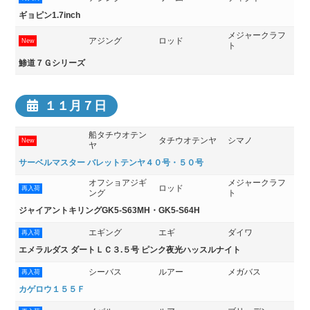
ギョピン1.7inch
メジャークラフ
アジング
ロッド
New
ト
鯵道７Ｇシリーズ
１１月７日
船タチウオテン
タチウオテンヤ
シマノ
New
ヤ
サーベルマスター バレットテンヤ４０号・５０号
オフショアジギ
メジャークラフ
ロッド
再入荷
ング
ト
ジャイアントキリングGK5-S63MH・GK5-S64H
エギング
エギ
ダイワ
再入荷
エメラルダス ダートＬＣ３.５号 ピンク夜光ハッスルナイト
シーバス
ルアー
メガバス
再入荷
カゲロウ１５５Ｆ