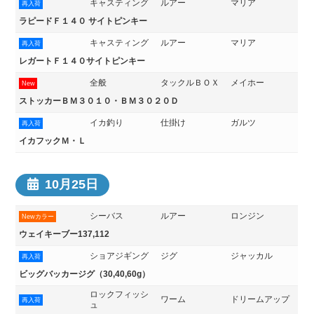
キャスティング
ルアー
マリア
再入荷
ラピードＦ１４０ サイトピンキー
キャスティング
ルアー
マリア
再入荷
レガートＦ１４０サイトピンキー
全般
タックルＢＯＸ
メイホー
New
ストッカーＢＭ３０１０・ＢＭ３０２０Ｄ
イカ釣り
仕掛け
ガルツ
再入荷
イカフックＭ・Ｌ
10月25日
シーバス
ルアー
ロンジン
Newカラー
ウェイキーブー137,112
ショアジギング
ジグ
ジャッカル
再入荷
ビッグバッカージグ（30,40,60g）
ロックフィッシ
ワーム
ドリームアップ
再入荷
ュ