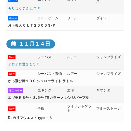
ス
カリスタ７２Ｌ/ＴＦ
ライトゲーム
リール
ダイワ
再入荷
月下美人Ｘ ＬＴ２０００Ｓ-Ｐ
１１月１４日
シーバス
ルアー
ジャンプライズ
New
テロテロ君１１５Ｆ
シーバス・青物
ルアー
ジャンプライズ
New
かっ飛び棒１３０ シャローライト ラトル
エギング
エギ
ヤマシタ
限定カラー
エギ王Ｋ３号・３.５号 TRカラー オレンジパープル
ライフジャケッ
全般
ブルーストーン
New
ト
Reカリフウエスト type－Ａ