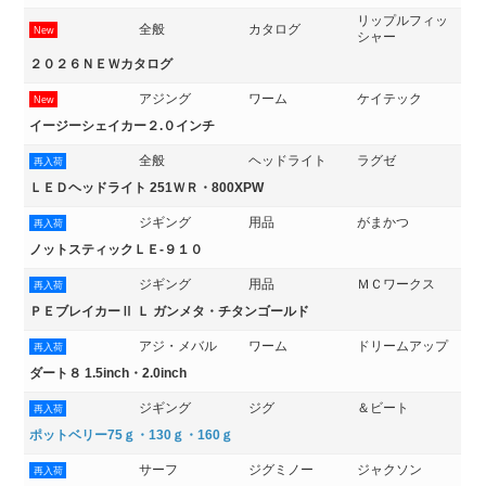
リップルフィッ
全般
カタログ
New
シャー
２０２６ＮＥＷカタログ
アジング
ワーム
ケイテック
New
イージーシェイカー２.０インチ
全般
ヘッドライト
ラグゼ
再入荷
ＬＥＤヘッドライト 251ＷＲ・800XPW
ジギング
用品
がまかつ
再入荷
ノットスティックＬＥ‐９１０
ジギング
用品
ＭＣワークス
再入荷
ＰＥブレイカーⅡ Ｌ ガンメタ・チタンゴールド
アジ・メバル
ワーム
ドリームアップ
再入荷
ダート８ 1.5inch・2.0inch
ジギング
ジグ
＆ビート
再入荷
ポットベリー75ｇ・130ｇ・160ｇ
サーフ
ジグミノー
ジャクソン
再入荷