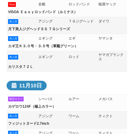
全般
ロッドバンド
槌屋ヤック
New
VISOA Ｅａｓｙロッドバンド（ルミナス）
アジング
ＴＧジグヘッド
ダイワ
再入荷
月下美人ジグヘッドＳＳ ＴＧシリーズ
エギング
エギ
ヤマシタ
再入荷
エギ王Ｋ３.０号・３.５号（軍艦グリーン）
ヤマガブランク
エギング
ロッド
再入荷
ス
カリスタ７２Ｌ
11月10日
シーバス
ルアー
メガバス
限定カラー
カゲロウ124F（極上カラー）
アジング
ワーム
ティクト
再入荷
フィジットヌード2.7inch
アジング
ワーム
ティクト
再入荷