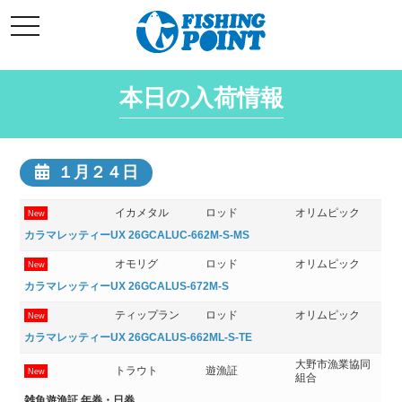
コ
t
ン
o
g
テ
g
l
ン
e
本日の入荷情報
ツ
n
a
へ
v
i
ス
g
キ
a
１月２４日
t
ッ
i
o
プ
n
イカメタル
ロッド
オリムピック
New
カラマレッティーUX 26GCALUC-662M-S-MS
オモリグ
ロッド
オリムピック
New
カラマレッティーUX 26GCALUS-672M-S
ティップラン
ロッド
オリムピック
New
カラマレッティーUX 26GCALUS-662ML-S-TE
大野市漁業協同
トラウト
遊漁証
New
組合
雑魚遊漁証 年券・日券