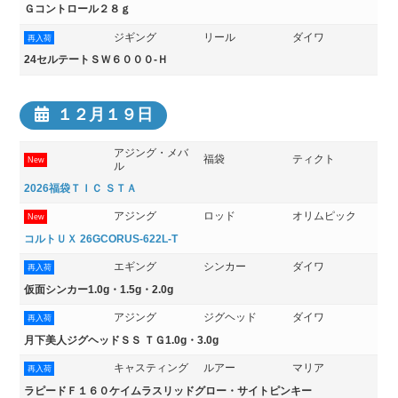
Ｇコントロール２８ｇ
ジギング
リール
ダイワ
再入荷
24セルテートＳＷ６０００-Ｈ
１２月１９日
アジング・メバ
福袋
ティクト
New
ル
2026福袋ＴＩＣ ＳＴＡ
アジング
ロッド
オリムピック
New
コルトＵＸ 26GCORUS-622L-T
エギング
シンカー
ダイワ
再入荷
仮面シンカー1.0g・1.5g・2.0g
アジング
ジグヘッド
ダイワ
再入荷
月下美人ジグヘッドＳＳ ＴＧ1.0g・3.0g
キャスティング
ルアー
マリア
再入荷
ラピードＦ１６０ケイムラスリッドグロー・サイトピンキー