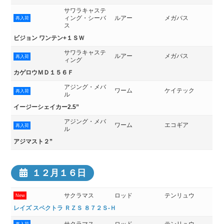
サワラキャステ
ィング・シーバ
ルアー
メガバス
再入荷
ス
ビジョン ワンテン+１ＳＷ
サワラキャステ
ルアー
メガバス
再入荷
ィング
カゲロウＭＤ１５６Ｆ
アジング・メバ
ワーム
ケイテック
再入荷
ル
イージーシェイカー2.5”
アジング・メバ
ワーム
エコギア
再入荷
ル
アジマスト２”
１２月１６日
サクラマス
ロッド
テンリュウ
New
レイズ スペクトラ ＲＺＳ ８７２Ｓ-Ｈ
サクラマス
ロッド
テンリュウ