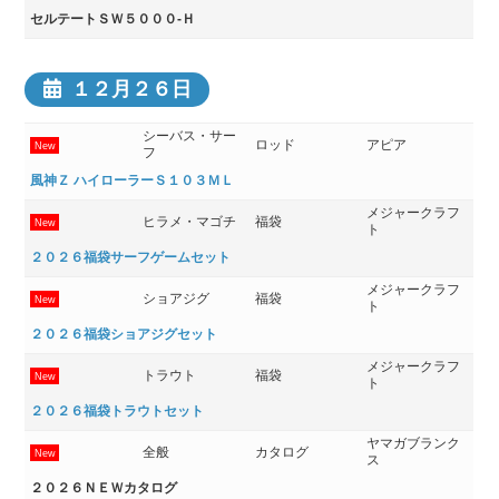
セルテートＳＷ５０００-Ｈ
１２月２６日
シーバス・サー
ロッド
アピア
New
フ
風神Ｚ ハイローラーＳ１０３ＭＬ
メジャークラフ
ヒラメ・マゴチ
福袋
New
ト
２０２６福袋サーフゲームセット
メジャークラフ
ショアジグ
福袋
New
ト
２０２６福袋ショアジグセット
メジャークラフ
トラウト
福袋
New
ト
２０２６福袋トラウトセット
ヤマガブランク
全般
カタログ
New
ス
２０２６ＮＥＷカタログ