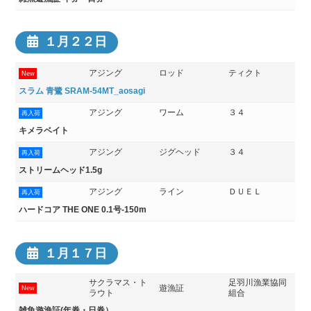
１月２２日
アジング
ロッド
ティクト
New
スラム 青鷺 SRAM-54MT_aosagi
アジング
ワーム
３４
再入荷
キメラベイト
アジング
ジグヘッド
３４
再入荷
ストリームヘッド1.5g
アジング
ライン
ＤＵＥＬ
再入荷
ハードコア THE ONE 0.1号-150m
１月１７日
サクラマス・ト
足羽川漁業協同
遊漁証
New
ラウト
組合
雑魚遊漁証(年券・日券）