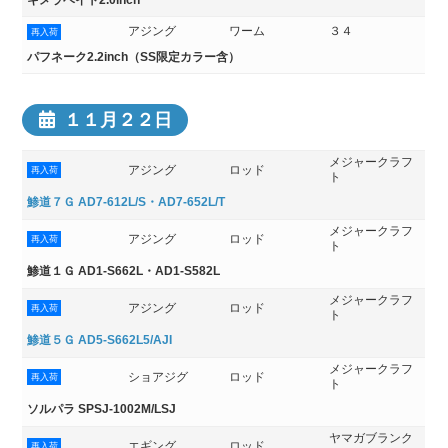
アジング
ワーム
３４
再入荷
パフネーク2.2inch（SS限定カラー含）
１１月２２日
メジャークラフ
アジング
ロッド
再入荷
ト
鯵道７Ｇ AD7-612L/S・AD7-652L/T
メジャークラフ
アジング
ロッド
再入荷
ト
鯵道１Ｇ AD1-S662L・AD1-S582L
メジャークラフ
アジング
ロッド
再入荷
ト
鯵道５Ｇ AD5-S662L5/AJI
メジャークラフ
ショアジグ
ロッド
再入荷
ト
ソルパラ SPSJ-1002M/LSJ
ヤマガブランク
エギング
ロッド
再入荷