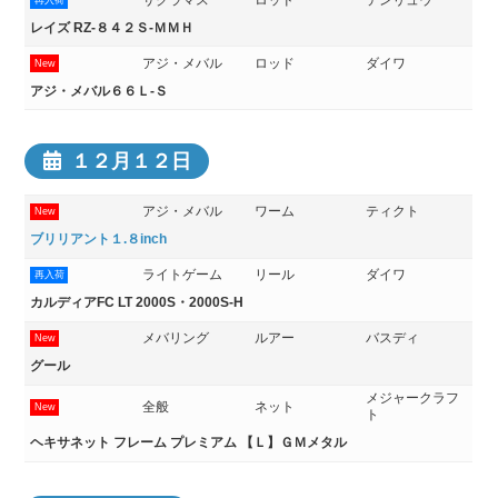
再入荷
レイズ RZ-８４２Ｓ-ＭＭＨ
アジ・メバル
ロッド
ダイワ
New
アジ・メバル６６Ｌ-Ｓ
１２月１２日
アジ・メバル
ワーム
ティクト
New
ブリリアント１.８inch
ライトゲーム
リール
ダイワ
再入荷
カルディアFC LT 2000S・2000S-H
メバリング
ルアー
バスディ
New
グール
メジャークラフ
全般
ネット
New
ト
ヘキサネット フレーム プレミアム 【Ｌ】ＧＭメタル