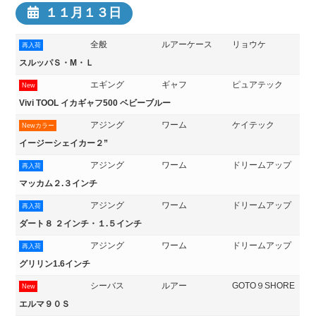
１１月１３日
全般
ルアーケース
リョウケ
再入荷
スルッパＳ・M・Ｌ
エギング
ギャフ
ピュアテック
New
Vivi TOOL イカギャフ500 ベビーブルー
アジング
ワーム
ケイテック
Newカラー
イージーシェイカー２”
アジング
ワーム
ドリームアップ
再入荷
マッカム２.３インチ
アジング
ワーム
ドリームアップ
再入荷
ダート８ ２インチ・１.５インチ
アジング
ワーム
ドリームアップ
再入荷
グリリン1.6インチ
シーバス
ルアー
GOTO９SHORE
New
エルマ９０Ｓ