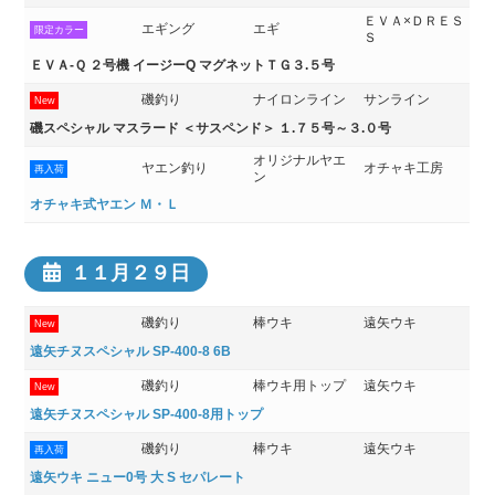
ＥＶＡ×ＤＲＥＳ
エギング
エギ
限定カラー
Ｓ
ＥＶＡ-Ｑ ２号機 イージーQ マグネットＴＧ３.５号
磯釣り
ナイロンライン
サンライン
New
磯スペシャル マスラード ＜サスペンド＞ １.７５号～３.０号
オリジナルヤエ
ヤエン釣り
オチャキ工房
再入荷
ン
オチャキ式ヤエン Ｍ・Ｌ
１１月２９日
磯釣り
棒ウキ
遠矢ウキ
New
遠矢チヌスペシャル SP-400-8 6B
磯釣り
棒ウキ用トップ
遠矢ウキ
New
遠矢チヌスペシャル SP-400-8用トップ
磯釣り
棒ウキ
遠矢ウキ
再入荷
遠矢ウキ ニュー0号 大 S セパレート