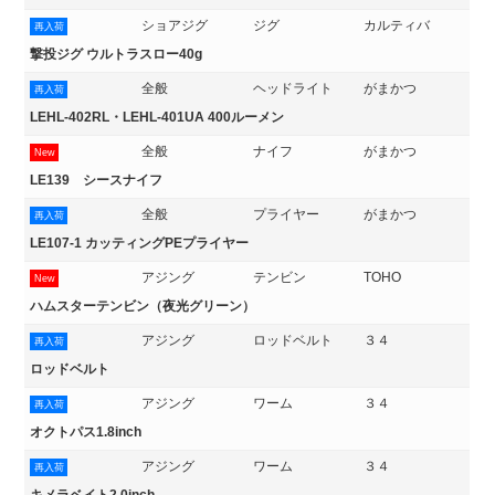
ショアジグ
ジグ
カルティバ
再入荷
撃投ジグ ウルトラスロー40g
全般
ヘッドライト
がまかつ
再入荷
LEHL-402RL・LEHL-401UA 400ルーメン
全般
ナイフ
がまかつ
New
LE139 シースナイフ
全般
プライヤー
がまかつ
再入荷
LE107-1 カッティングPEプライヤー
アジング
テンビン
TOHO
New
ハムスターテンビン（夜光グリーン）
アジング
ロッドベルト
３４
再入荷
ロッドベルト
アジング
ワーム
３４
再入荷
オクトパス1.8inch
アジング
ワーム
３４
再入荷
キメラベイト2.0inch