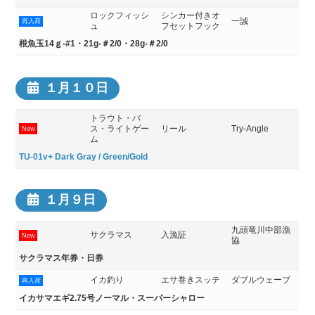
ロックフィッシ
シンカー付きオ
一誠
再入荷
ュ
フセットフック
根魚玉14ｇ‐#1・21g-＃2/0・28g-＃2/0
１月１０日
トラウト・バ
ス・ライトゲー
リール
Try-Angle
New
ム
TU-01v+ Dark Gray / Green/Gold
１月９日
九頭竜川中部漁
サクラマス
入漁証
New
協
サクラマス年券・日券
イカ釣り
エサ巻きスッテ
ダブルウェーブ
再入荷
イカサマエギ2.75号ノーマル・スーパーシャロー