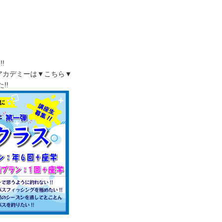
!
アカデミーは▼こちら▼
!!