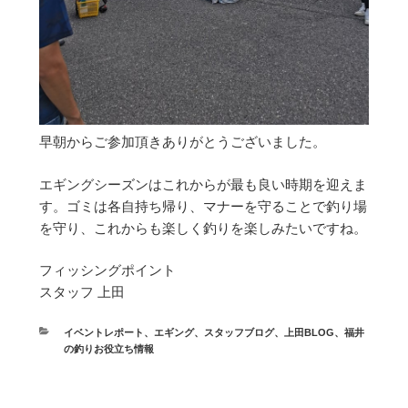
早朝からご参加頂きありがとうございました。
エギングシーズンはこれからが最も良い時期を迎えま
す。ゴミは各自持ち帰り、マナーを守ることで釣り場
を守り、これからも楽しく釣りを楽しみたいですね。
フィッシングポイント
スタッフ 上田
カ
イベントレポート
、
エギング
、
スタッフブログ
、
上田BLOG
、
福井
テ
の釣りお役立ち情報
ゴ
リ
ー