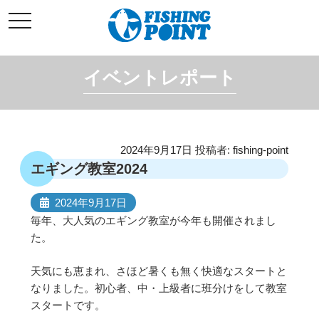
コ
t
ン
o
g
テ
g
l
ン
e
イベントレポート
ツ
n
a
へ
v
i
ス
g
キ
a
t
ッ
i
投
2024年9月17日
投稿者:
fishing-point
o
プ
稿
n
エギング教室2024
日:
2024年9月17日
毎年、大人気のエギング教室が今年も開催されまし
た。
天気にも恵まれ、さほど暑くも無く快適なスタートと
なりました。初心者、中・上級者に班分けをして教室
スタートです。