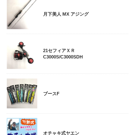
月下美人 MX アジング
21セフィアＸＲ
C3000S/C3000SDH
ブースF
オチャキ式ヤエン