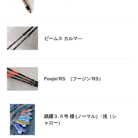
ビームス カルマ―
Foojin'RS （フージン’RS）
跳躍３.５号 標 (ノーマル）･浅（シ
ャロー）