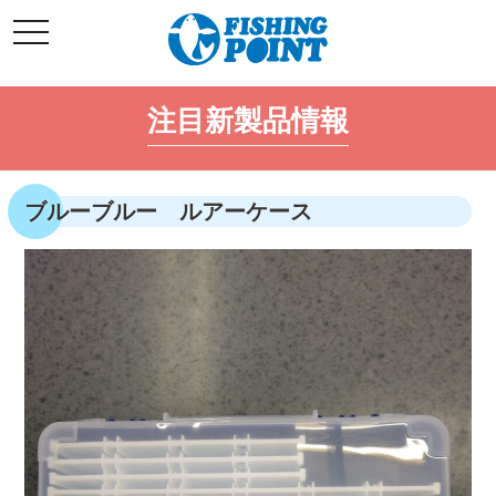
コ
t
ン
o
g
テ
g
l
ン
e
注目新製品情報
ツ
n
a
へ
v
i
ス
g
キ
a
ブルーブルー ルアーケース
t
ッ
i
o
プ
n