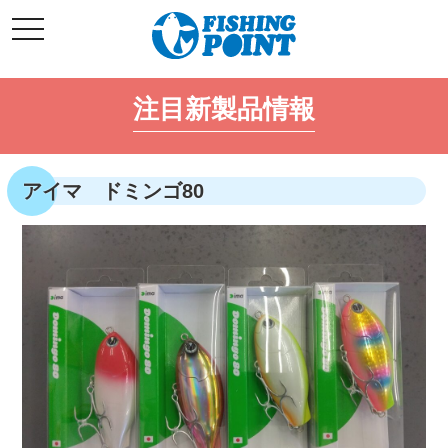
コ
t
ン
o
g
テ
g
l
ン
e
注目新製品情報
ツ
n
a
へ
v
i
ス
g
キ
a
アイマ ドミンゴ80
t
ッ
i
o
プ
n