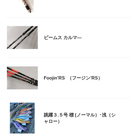
ビームス カルマ―
Foojin'RS （フージン’RS）
跳躍３.５号 標 (ノーマル）･浅（シ
ャロー）