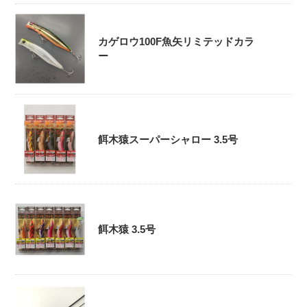
カゲロウ100F魚矢リミテッドカラ
ー
餌木猿スーパーシャロー 3.5号
餌木猿 3.5号