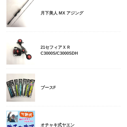
月下美人 MX アジング
21セフィアＸＲ
C3000S/C3000SDH
ブースF
オチャキ式ヤエン