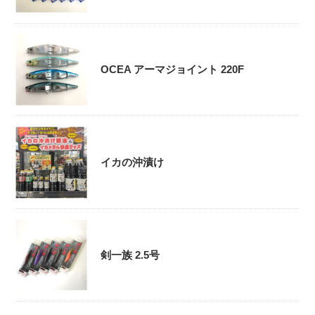
OCEA アーマジョイント 220F
イカの沖漬け
剣一族 2.5号