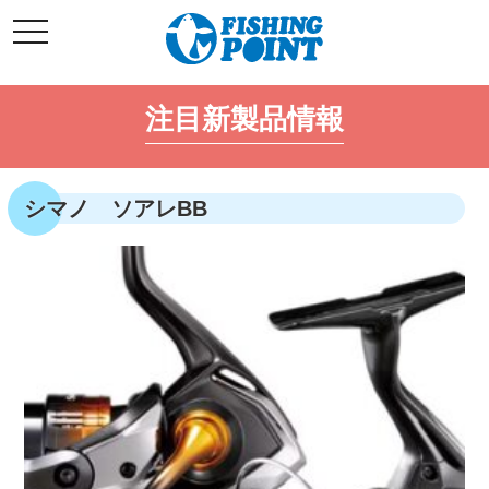
コ
t
ン
o
g
テ
g
l
ン
e
注目新製品情報
ツ
n
a
へ
v
i
ス
g
キ
a
シマノ ソアレBB
t
ッ
i
o
プ
n