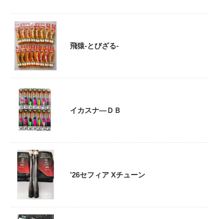
飛猿-とびざる-
イカスナ―ＤＢ
’26セフィア Xチューン