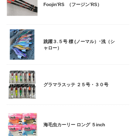
Foojin'RS （フージン’RS）
跳躍３.５号 標 (ノーマル）･浅（シ
ャロー）
グラマラスッテ ２５号・３０号
海毛虫カーリー ロング ５inch