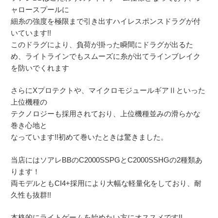
ャロースプールに
細糸の強度を極限まで引き出すハイレスポンスドラグが付
いています!!
このドラグにより、負荷が掛った瞬間にドラグが出るた
め、ライトラインでもスムーズに糸が出てラインブレイク
を防いでくれます
さらにXプロテクトや、マイクロモジュールギアⅡといった
上位機種の
テクノロジーも採用されており、上位機種並みの滑らかな
巻き心地と
なっています!!初めて巻いたときは驚きました。
当店にはソアレBBのC2000SSPGとC2000SSHGの2種類あ
ります！
両モデルともCI4+採用により大幅な軽量化をしており、耐
久性も抜群!!
本格的にライトゲームを始めたい方にオススメです!!