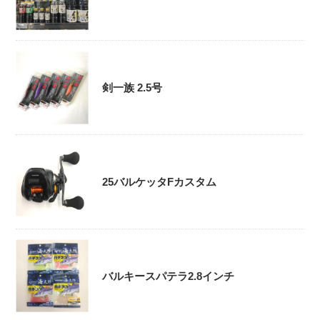
剣一族 2.5号
25バルケッタFカスタム
バルキースパテラ2.8インチ