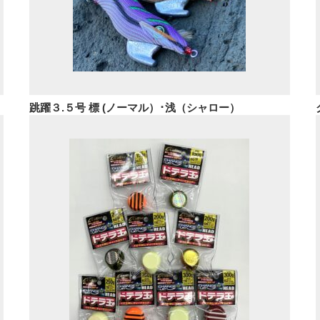
跳躍３.５号 標 (ノーマル）･浅（シャロー）