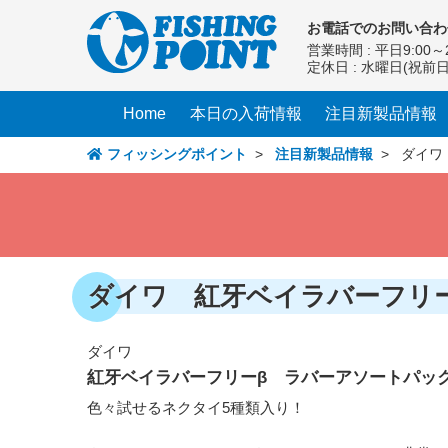
コ
お電話での
お問い合わ
ン
営業時間 : 平日9:00～2
テ
定休日 : 水曜日(祝前
ン
ツ
Home
本日の入荷情報
注目新製品情報
へ
ス
フィッシングポイント
>
注目新製品情報
> ダイワ 
キ
ッ
プ
ダイワ 紅牙ベイラバーフリーβ
ダイワ
紅牙ベイラバーフリーβ ラバーアソートパック12
色々試せるネクタイ5種類入り！