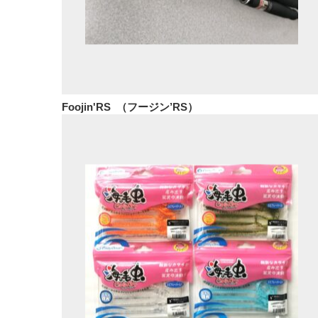
Foojin'RS （フージン’RS）