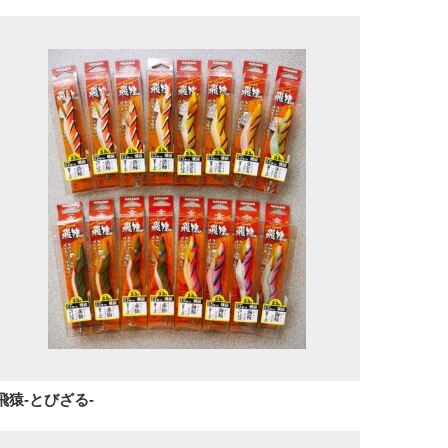
飛猿-とびざる-