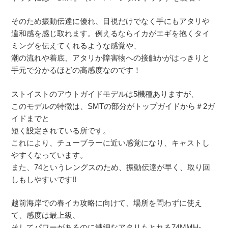
そのため振動伝達に優れ、目視だけでなく手にもアタリや
違和感を感じ取れます。例えるならイカがエギを抱くタイ
ミングを伝えてくれるような感覚や、
潮の流れや着底、アタリか障害物への接触かがはっきりと
手元で分かるほどの高感度なのです！
ストイストのアウトガイドモデルは5機種ありますが、
このモデルの特徴は、SMTの部分がトップガイドから＃2ガ
イドまでと
短く設定されている所です。
これにより、チューブラーに近い感覚になり、キャストし
やすくなっています。
また、74というレングスのため、振動伝達が早く、取り回
しもしやすいです!!
越前海岸での春イカ攻略に向けて、場所を問わずに使え
て、感度は最上級、
そしてパワーがあるのに繊細なアタリもとれる74MMH-