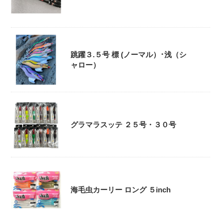
跳躍３.５号 標 (ノーマル）･浅（シ
ャロー）
グラマラスッテ ２５号・３０号
海毛虫カーリー ロング ５inch