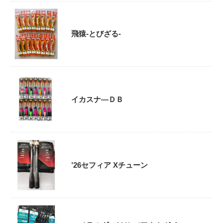
飛猿-とびざる-
イカスナ―ＤＢ
’26セフィア Xチューン