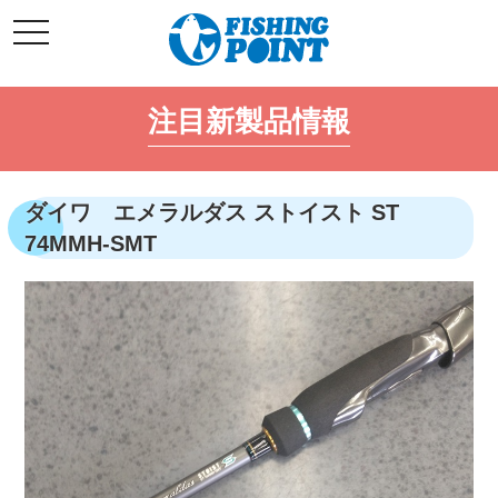
コ
t
ン
o
g
テ
g
l
ン
e
注目新製品情報
ツ
n
a
へ
v
i
ス
g
キ
a
ダイワ エメラルダス ストイスト ST
t
ッ
i
74MMH-SMT
o
プ
n