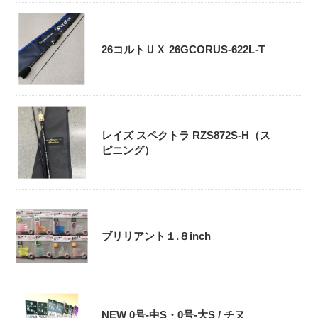
26コルトＵＸ 26GCORUS-622L-T
レイズ スペクトラ RZS872S-H（ス
ピニング）
ブリリアント１.８inch
NEW 0号-中S・0号‐大S / チヌ