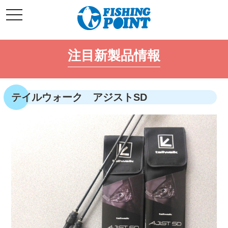
コ
t
ン
o
g
テ
g
l
ン
e
注目新製品情報
ツ
n
a
へ
v
i
ス
g
キ
a
テイルウォーク アジストSD
t
ッ
i
o
プ
n