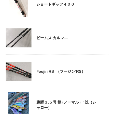
ショートギャフ４００
ビームス カルマ―
Foojin'RS （フージン’RS）
跳躍３.５号 標 (ノーマル）･浅（シ
ャロー）