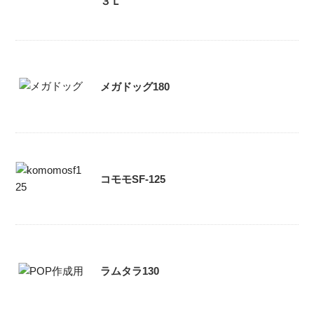
３Ｌ
メガドッグ180
コモモSF-125
ラムタラ130