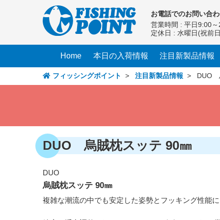
コ
お電話での
お問い合わ
ン
営業時間 : 平日9:00～2
テ
定休日 : 水曜日(祝前
ン
ツ
Home
本日の入荷情報
注目新製品情報
へ
ス
フィッシングポイント
>
注目新製品情報
> DUO 
キ
ッ
プ
DUO 烏賊枕スッテ 90㎜
DUO
烏賊枕スッテ 90㎜
複雑な潮流の中でも安定した姿勢とフッキング性能によ