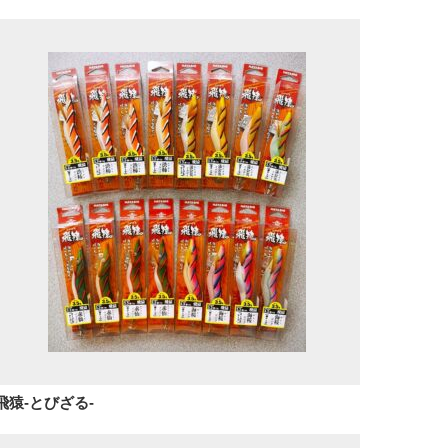
飛猿-とびざる-