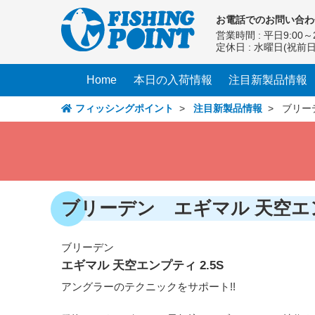
コ
お電話での
お問い合わ
ン
営業時間 : 平日9:00～2
テ
定休日 : 水曜日(祝前
ン
ツ
Home
本日の入荷情報
注目新製品情報
へ
ス
フィッシングポイント
>
注目新製品情報
> ブリーデ
キ
ッ
プ
ブリーデン エギマル 天空エン
ブリーデン
エギマル 天空エンプティ 2.5S
アングラーのテクニックをサポート!!