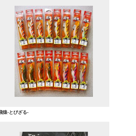
飛猿-とびざる-