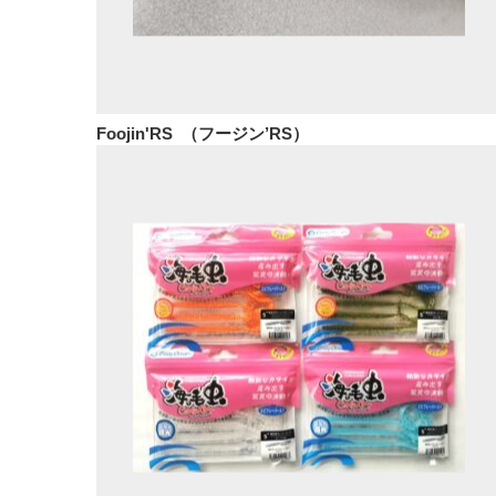
Foojin'RS （フージン’RS）