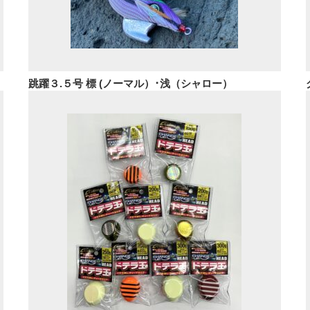
跳躍３.５号 標 (ノーマル）･浅（シャロー）