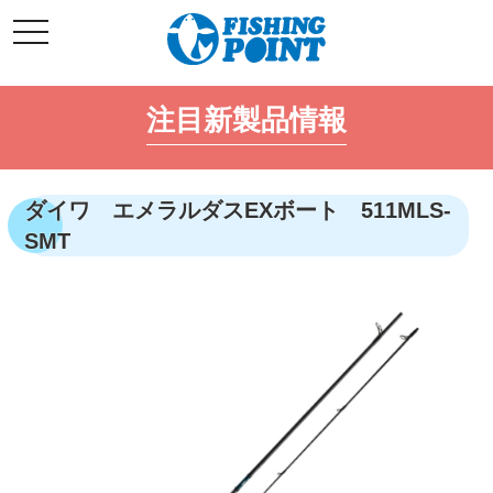
コ
t
ン
o
g
テ
g
l
ン
e
注目新製品情報
ツ
n
a
へ
v
i
ス
g
キ
a
ダイワ エメラルダスEXボート 511MLS-
t
ッ
i
SMT
o
プ
n