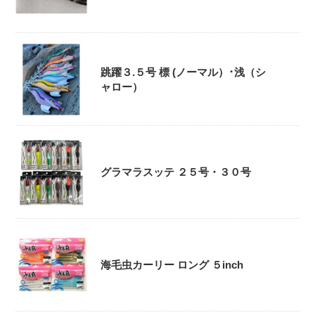
跳躍３.５号 標 (ノーマル）･浅（シ
ャロー）
グラマラスッテ ２５号・３０号
海毛虫カーリー ロング ５inch