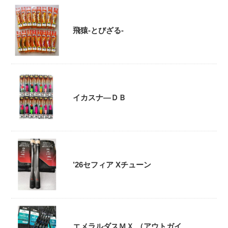
飛猿-とびざる-
イカスナ―ＤＢ
’26セフィア Xチューン
エメラルダスＭＸ （アウトガイ