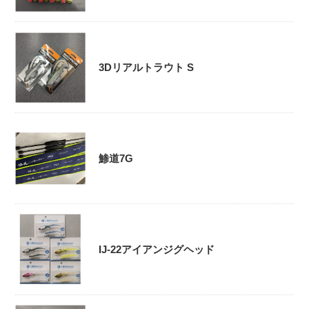
3Dリアルトラウト S
鯵道7G
IJ-22アイアンジグヘッド