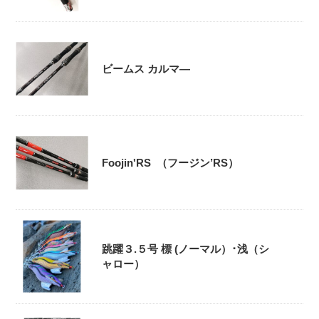
ビームス カルマ―
Foojin'RS （フージン’RS）
跳躍３.５号 標 (ノーマル）･浅（シ
ャロー）