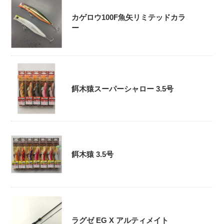
カゲロウ100F魚矢リミテッドカラ
ー
餌木猿スーパーシャロー 3.5号
餌木猿 3.5号
ラグゼ EG X アルティメイト