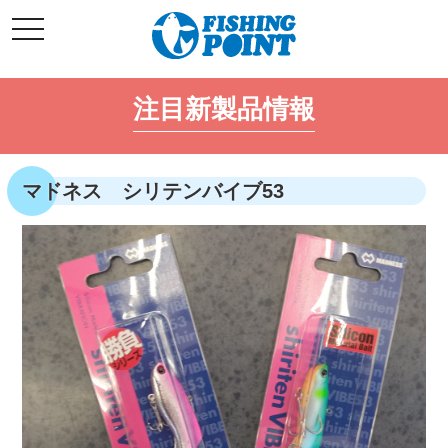
コ
t
ン
o
g
テ
g
l
ン
e
注目新製品情報
ツ
n
a
へ
v
i
ス
g
キ
a
マドネス シリテンバイブ53
t
ッ
i
o
プ
n