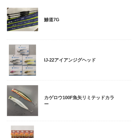
鯵道7G
IJ-22アイアンジグヘッド
カゲロウ100F魚矢リミテッドカラ
ー