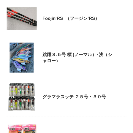
Foojin'RS （フージン’RS）
跳躍３.５号 標 (ノーマル）･浅（シ
ャロー）
グラマラスッテ ２５号・３０号