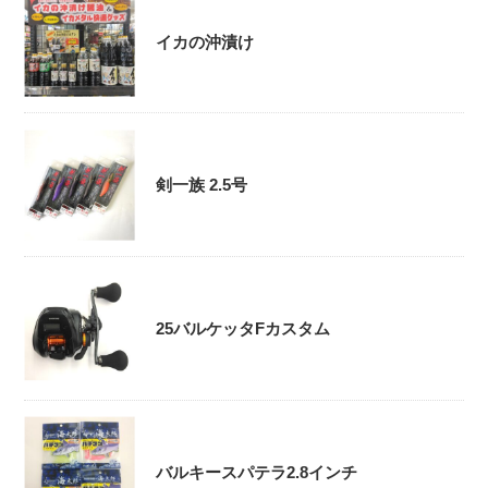
イカの沖漬け
剣一族 2.5号
25バルケッタFカスタム
バルキースパテラ2.8インチ