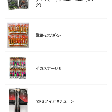
グ）
飛猿-とびざる-
イカスナ―ＤＢ
’26セフィア Xチューン