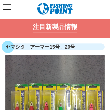
コ
t
ン
o
g
テ
g
l
ン
e
注目新製品情報
ツ
n
a
へ
v
i
ス
g
キ
a
ヤマシタ アーマー15号、20号
t
ッ
i
o
プ
n