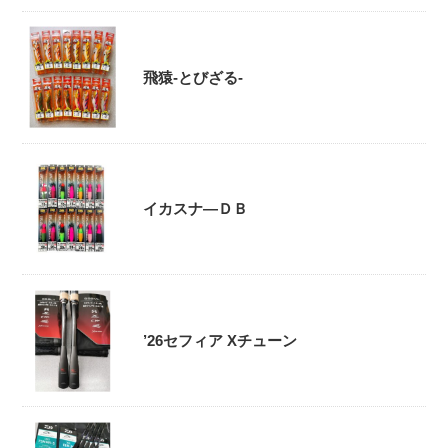
飛猿-とびざる-
イカスナ―ＤＢ
’26セフィア Xチューン