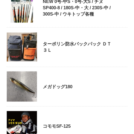
NEW 0号-中S・0号‐大S / チヌ
SP400-8 / 180S-中・大 / 230S-中 /
300S-中 / ウキトップ各種
ターポリン防水バックパック ＤＴ
３Ｌ
メガドッグ180
コモモSF-125