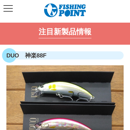
コ
t
ン
o
g
テ
g
l
ン
e
注目新製品情報
ツ
n
a
へ
v
i
ス
g
キ
a
DUO 神楽88F
t
ッ
i
o
プ
n