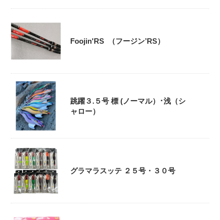
Foojin'RS （フージン’RS）
跳躍３.５号 標 (ノーマル）･浅（シ
ャロー）
グラマラスッテ ２５号・３０号