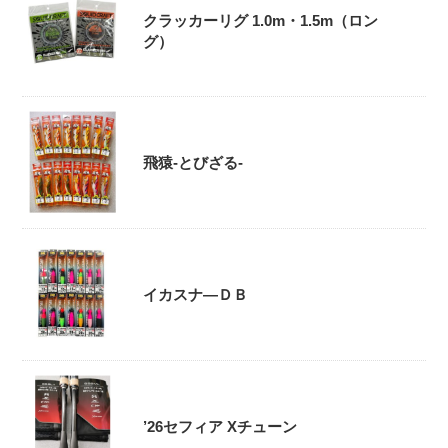
クラッカーリグ 1.0m・1.5m（ロン
グ）
飛猿-とびざる-
イカスナ―ＤＢ
’26セフィア Xチューン