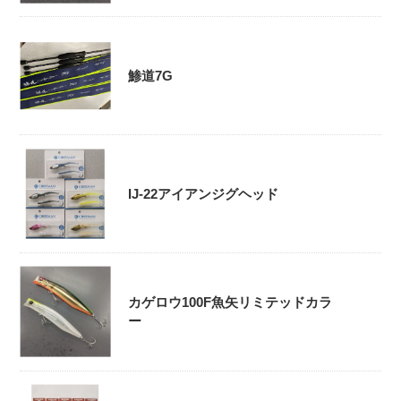
鯵道7G
IJ-22アイアンジグヘッド
カゲロウ100F魚矢リミテッドカラ
ー