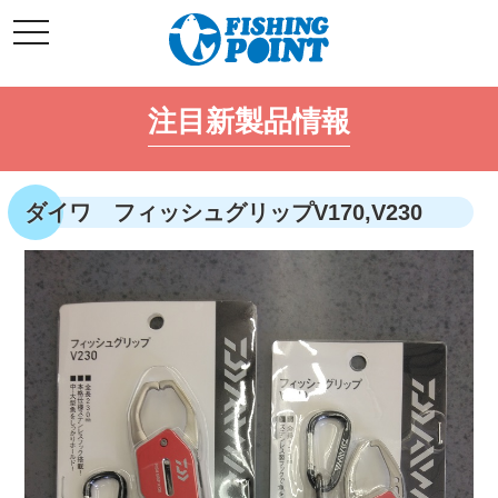
コ
t
ン
o
g
テ
g
l
ン
e
注目新製品情報
ツ
n
a
へ
v
i
ス
g
キ
a
ダイワ フィッシュグリップV170,V230
t
ッ
i
o
プ
n