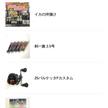
イカの沖漬け
剣一族 2.5号
25バルケッタFカスタム