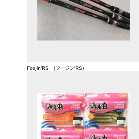
Foojin'RS （フージン’RS）