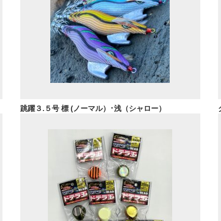
跳躍３.５号 標 (ノーマル）･浅（シャロー）