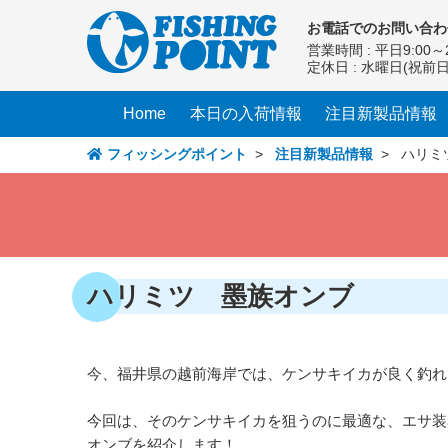
コ
お電話での
お問い合わ
ン
営業時間 : 平日9:00～2
テ
定休日 : 水曜日(祝前
ン
ツ
Home
本日の入荷情報
注目新製品情報
へ
ス
フィッシングポイント
>
注目新製品情報
> ハリミ
キ
ッ
プ
ハリミツ 墨族オンブ
今、福井県の越前海岸では、ケンサキイカが良く釣れ
今回は、そのケンサキイカを狙うのに最適な、エサ装
オンブを紹介します！