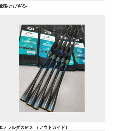
飛猿-とびざる-
エメラルダスＭＸ （アウトガイド）