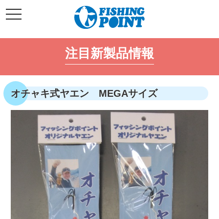
コ
t
ン
o
g
テ
g
l
ン
e
注目新製品情報
ツ
n
a
へ
v
i
ス
g
キ
a
オチャキ式ヤエン MEGAサイズ
t
ッ
i
o
プ
n