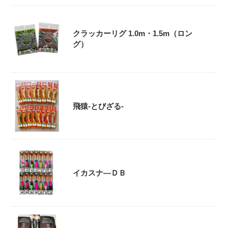
クラッカーリグ 1.0m・1.5m（ロン
グ）
飛猿-とびざる-
イカスナ―ＤＢ