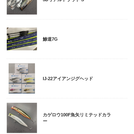
鯵道7G
IJ-22アイアンジグヘッド
カゲロウ100F魚矢リミテッドカラ
ー