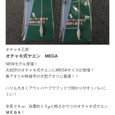
オチャキ工房
オチャキ式ヤエン MEGA
NEWモデル登場！
大好評のオチャキ式ヤエンにMEGAサイズが登場！
春アオリや秋後半の大型アオリに最適！！
ハリも大きくアウトバーブでフックで掛かりやすくバレに
くい！
全長３６㎝、自重約１５ℊと軽さがウリのオチャキ式ヤエン
ＭＥＧＡ
！