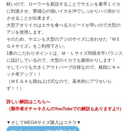
軽いので、ローラーを新設することでヤエンを素早くイカ
に到達させ、警戒心の強いイカを沖でしっかりハリ掛かり
させることが出来ます。
大型アオリイカはエサを食べるスピードが早いので大型の
アジを使用します。
そのため、ヤエンも大型のアジのサイズに合わせた『ＭＥ
ＧＡサイズ』をご利用下さい。
1番のこだわりポイントは、Ｍ・Ｌサイズ同様水平バランス
に設計しているので、大型のイカでも腹掛かりします！
そしてハリも大きくアウトバーブ仕様なので、格段にキャ
ッチ率アップ！！
（ＭＥＧＡも跳ね上げ式なので、基本的にアワセいら
ず！！）
詳しい解説はこちらへ
（製作者オチャキさんのYouTubeでの解説もありますよ!!）
▼そしてMEGAサイズ購入はコチラ▼