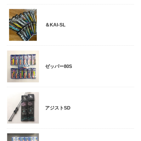
＆KAI-SL
ゼッパー80S
アジストSD