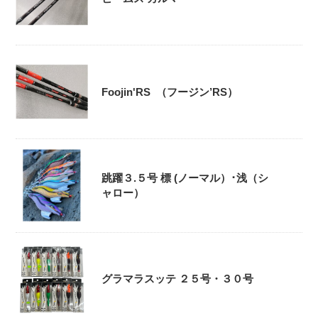
Foojin'RS （フージン’RS）
跳躍３.５号 標 (ノーマル）･浅（シ
ャロー）
グラマラスッテ ２５号・３０号