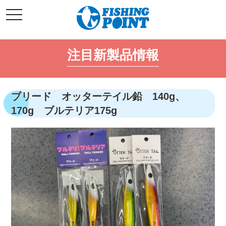
コ
t
ン
o
g
テ
g
l
ン
e
注目新製品情報
ツ
n
a
へ
v
i
ス
g
キ
a
ブリード オッターテイル鉛 140g、
t
ッ
i
170g ブルテリア175g
o
プ
n