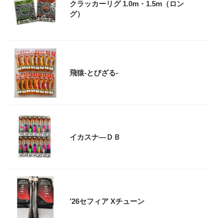
クラッカーリグ 1.0m・1.5m（ロン
グ）
飛猿-とびざる-
イカスナ―ＤＢ
’26セフィア Xチューン