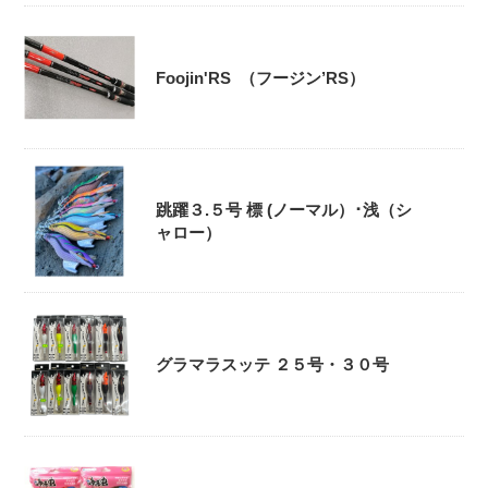
Foojin'RS （フージン’RS）
跳躍３.５号 標 (ノーマル）･浅（シ
ャロー）
グラマラスッテ ２５号・３０号