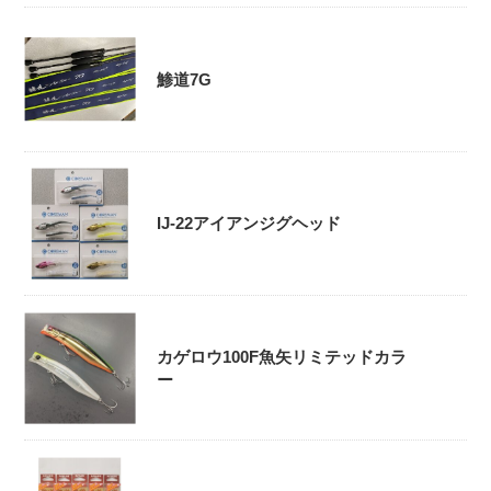
鯵道7G
IJ-22アイアンジグヘッド
カゲロウ100F魚矢リミテッドカラ
ー