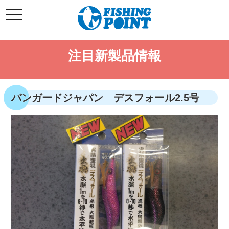
コ
t
ン
o
g
テ
g
l
ン
e
注目新製品情報
ツ
n
a
へ
v
i
ス
g
キ
a
バンガードジャパン デスフォール2.5号
t
ッ
i
o
プ
n