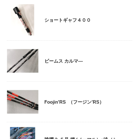
ショートギャフ４００
ビームス カルマ―
Foojin'RS （フージン’RS）