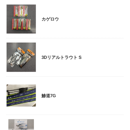
カゲロウ
3Dリアルトラウト S
鯵道7G