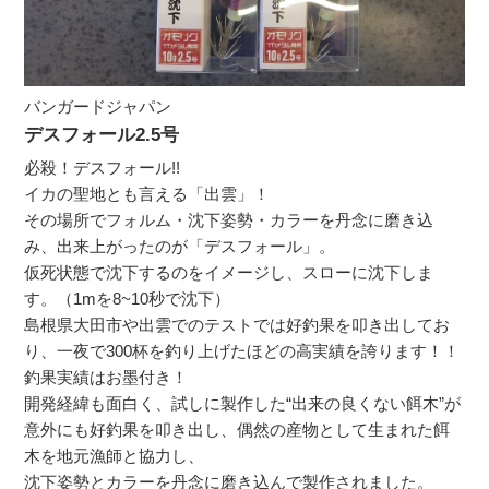
バンガードジャパン
デスフォール2.5号
必殺！デスフォール!!
イカの聖地とも言える「出雲」！
その場所でフォルム・沈下姿勢・カラーを丹念に磨き込
み、出来上がったのが「デスフォール」。
仮死状態で沈下するのをイメージし、スローに沈下しま
す。（1mを8~10秒で沈下）
島根県大田市や出雲でのテストでは好釣果を叩き出してお
り、一夜で300杯を釣り上げたほどの高実績を誇ります！！
釣果実績はお墨付き！
開発経緯も面白く、試しに製作した“出来の良くない餌木”が
意外にも好釣果を叩き出し、偶然の産物として生まれた餌
木を地元漁師と協力し、
沈下姿勢とカラーを丹念に磨き込んで製作されました。