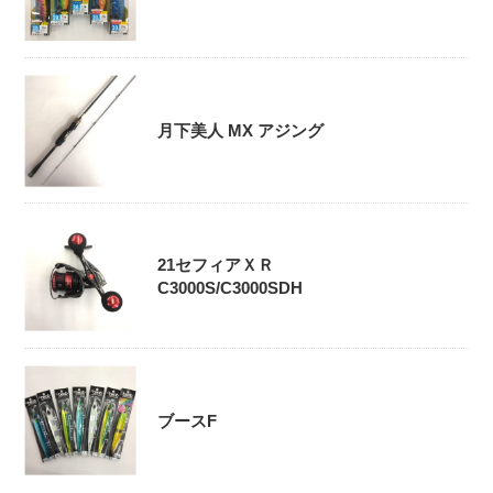
月下美人 MX アジング
21セフィアＸＲ
C3000S/C3000SDH
ブースF