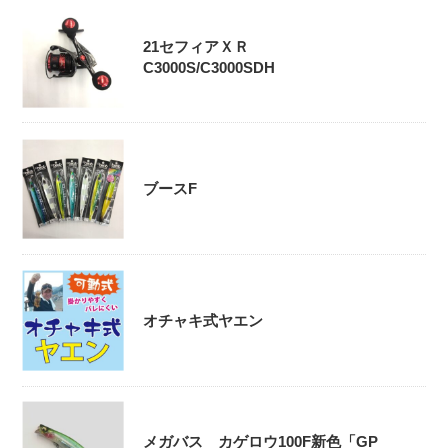
21セフィアＸＲ
C3000S/C3000SDH
ブースF
オチャキ式ヤエン
メガバス カゲロウ100F新色「GP