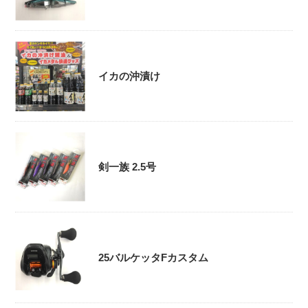
イカの沖漬け
剣一族 2.5号
25バルケッタFカスタム