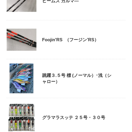
ビームス カルマ―
Foojin'RS （フージン’RS）
跳躍３.５号 標 (ノーマル）･浅（シ
ャロー）
グラマラスッテ ２５号・３０号