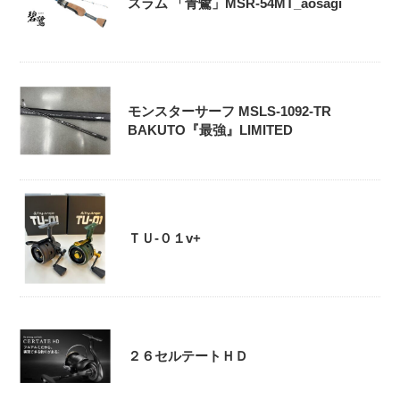
スラム 「青鷺」MSR-54MT_aosagi
モンスターサーフ MSLS-1092-TR
BAKUTO『最強』LIMITED
ＴＵ-０１v+
２６セルテートＨＤ