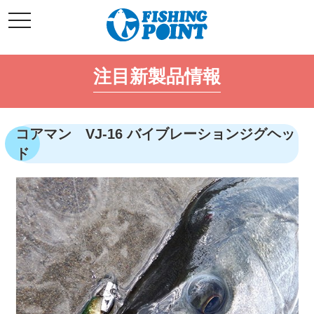
コ
t
ン
o
g
テ
g
l
ン
e
注目新製品情報
ツ
n
a
へ
v
i
ス
g
キ
a
コアマン VJ-16 バイブレーションジグヘッ
t
ッ
i
ド
o
プ
n