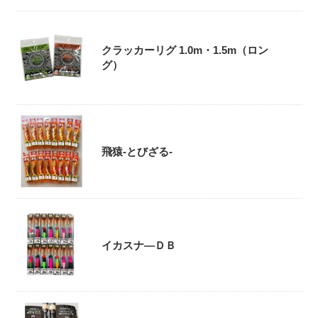
クラッカーリグ 1.0m・1.5m（ロン
グ）
飛猿-とびざる-
イカスナ―ＤＢ