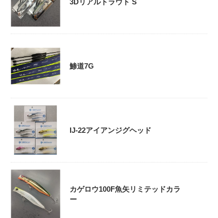
3Dリアルトラウト S
鯵道7G
IJ-22アイアンジグヘッド
カゲロウ100F魚矢リミテッドカラ
ー